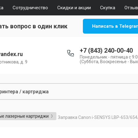
ка
Сотрудничество
Скидки и акции
Скупка
Отзы
ть вопрос в один клик
Написать в Telegra
+7 (843) 240-00-40
andex.ru
Понедельник - пятница с 9:00
(Суббота, Воскресенье - Вы
отникова, д. 9
ые лазерные картриджи
Заправка Canon i-SENSYS LBP-653/654