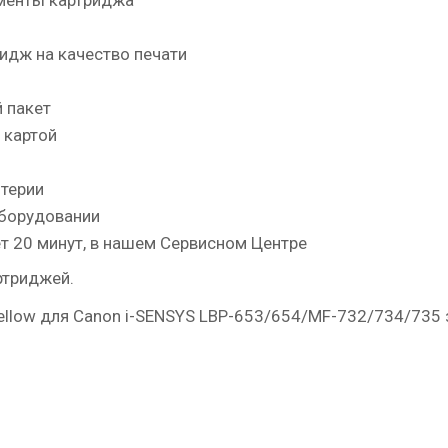
ементы картриджа
идж на качество печати
 пакет
 картой
лтерии
оборудовании
т 20 минут, в нашем Сервисном Центре
артриджей.
ellow для Canon i-SENSYS LBP-653/654/MF-732/734/735 з