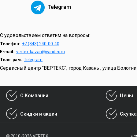
Telegram
С удовольствием ответим на вопросы:
Телефон:
+7 (843) 240-00-40
E-mail:
vertex-kazan@yandex.ru
Телеграм:
Telegram
Сервисный центр "ВЕРТЕКС", город Казань , улица Болотни
О Компании
Цены
Скидки и акции
Скупка
© 2010-2026 VERTEX