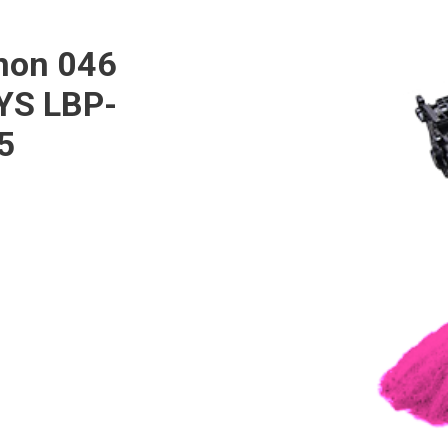
non 046
YS LBP-
5