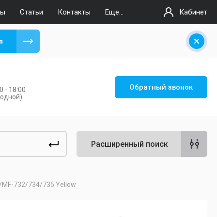
вы
Статьи
Контакты
Еще...
Кабинет
m
Обратный звонок
 - 18:00
ходной)
Расширенный поиск
/MF-732/734/735 Yellow